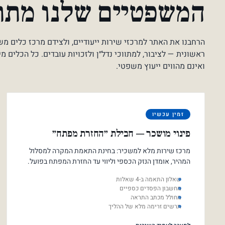
המשפטיים שלנו מת
הרחבנו את האתר למרכזי שירות ייעודיים, ולצידם מרכז כלים מ
ראשונית — לציבור, למתווכי נדל״ן ולזכויות עובדים. כל הכלים מ
ואינם מהווים ייעוץ משפטי.
זמין עכשיו
פינוי מושכר — חבילת ״החזרת מפתח״
מרכז שירות מלא למשכיר: בחינת התאמת המקרה למסלול
המהיר, אומדן הנזק הכספי וליווי עד החזרת המפתח בפועל.
שאלון התאמה ב-4 שאלות
מחשבון הפסדים כספיים
מחולל מכתב התראה
תרשים זרימה מלא של ההליך