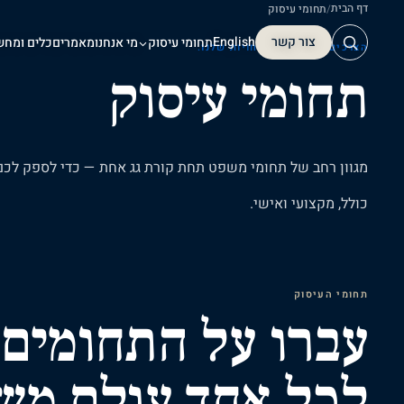
דף הבית
/
תחומי עיסוק
צור קשר
English
תחומי עיסוק
מי אנחנו
מאמרים
כלים ומחש
הצרכים שלכם. ההתמחויות שלנו.
תחומי עיסוק
צור קשר
מגוון
רחב
של
תחומי
משפט
תחת
קורת
גג
אחת
—
כדי
לספק
לכם
כולל,
מקצועי
ואישי.
תחומי העיסוק
עברו על התחומים
לכל אחד עולם מש