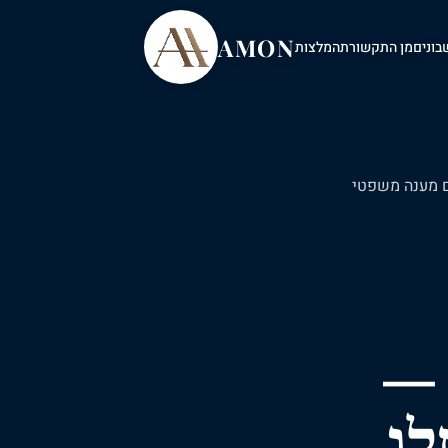
AMON
בונים
מן התקשורת
המלצות
מענה
משפטי
 —
לו