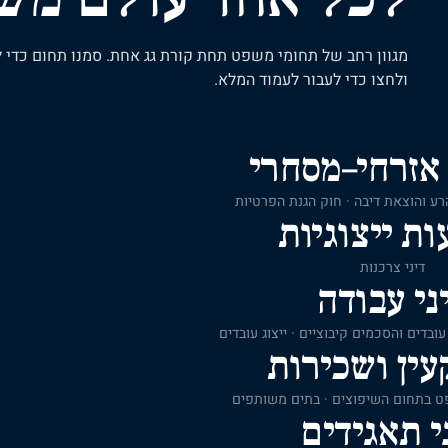
מגוון רחב של תחומי משפט תחת קורת גג אחת. סמנו תחום כדי ל
ולחצו כדי לעבור לעמוד המלא.
אזרחי–מסחרי
 הרע והוצאת דיבה · חוק הגנת הפרטיות
ות ייצוגיות
דיני צרכנות
ני עבודה
עובדים והסכמים קיבוציים · ייצוג עובדים
ין ושכירות
פט בתחום השיפוצים · בתים משותפים
י תאגידים