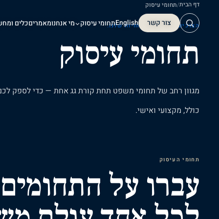
דף הבית
/
תחומי עיסוק
צור קשר
English
תחומי עיסוק
מי אנחנו
מאמרים
כלים ומחש
הצרכים שלכם. ההתמחויות שלנו.
תחומי עיסוק
צור קשר
מגוון
רחב
של
תחומי
משפט
תחת
קורת
גג
אחת
—
כדי
לספק
לכם
כולל,
מקצועי
ואישי.
תחומי העיסוק
עברו על התחומים
לכל אחד עולם מש