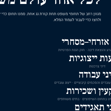
מגוון רחב של תחומי משפט תחת קורת גג אחת. סמנו תחום כדי ל
ולחצו כדי לעבור לעמוד המלא.
אזרחי–מסחרי
 הרע והוצאת דיבה · חוק הגנת הפרטיות
ות ייצוגיות
דיני צרכנות
ני עבודה
עובדים והסכמים קיבוציים · ייצוג עובדים
ין ושכירות
פט בתחום השיפוצים · בתים משותפים
י תאגידים