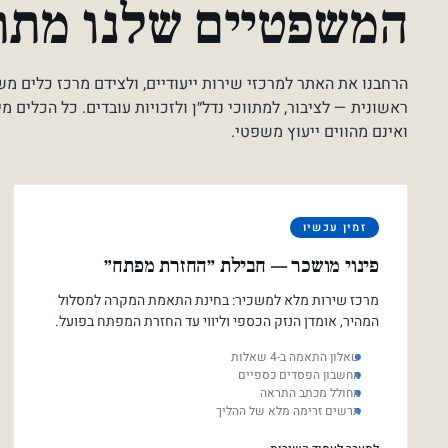
המשפטיים שלנו מת
הרחבנו את האתר למרכזי שירות ייעודיים, ולצידם מרכז כלים מ
ראשונית — לציבור, למתווכי נדל״ן ולזכויות עובדים. כל הכלים מ
ואינם מהווים ייעוץ משפטי.
זמין עכשיו
פינוי מושכר — חבילת ״החזרת מפתח״
מרכז שירות מלא למשכיר: בחינת התאמת המקרה למסלול
המהיר, אומדן הנזק הכספי וליווי עד החזרת המפתח בפועל.
שאלון התאמה ב-4 שאלות
מחשבון הפסדים כספיים
מחולל מכתב התראה
תרשים זרימה מלא של ההליך