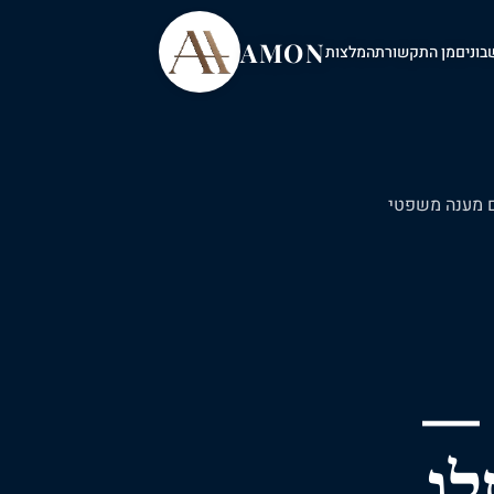
AMON
בונים
מן התקשורת
המלצות
מענה
משפטי
 —
לו