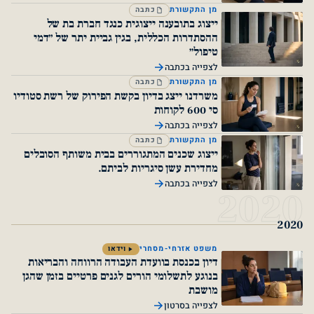
מן התקשורת
כתבה
ייצוג בתובענה ייצוגית כנגד חברת בת של
ההסתדרות הכללית, בגין גביית יתר של ״דמי
טיפול״
לצפייה בכתבה
מן התקשורת
כתבה
משרדנו ייצג בדיון בקשת הפירוק של רשת סטודיו
סי 600 לקוחות
לצפייה בכתבה
מן התקשורת
כתבה
ייצוג שכנים המתגוררים בבית משותף הסובלים
מחדירת עשן סיגריות לביתם.
לצפייה בכתבה
2
משפט אזרחי-מסחרי
וידאו
דיון בכנסת בוועדת העבודה הרווחה והבריאות
בנוגע לתשלומי הורים לגנים פרטיים בזמן שהגן
מושבת
לצפייה בסרטון