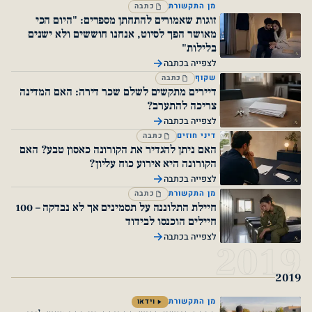
מן התקשורת
כתבה
זוגות שאמורים להתחתן מספרים: "היום הכי
מאושר הפך לסיוט, אנחנו חוששים ולא ישנים
בלילות"
לצפייה בכתבה
שקוף
כתבה
דיירים מתקשים לשלם שכר דירה: האם המדינה
צריכה להתערב?
לצפייה בכתבה
דיני חוזים
כתבה
האם ניתן להגדיר את הקורונה כאסון טבע? האם
הקורונה היא אירוע כוח עליון?
לצפייה בכתבה
מן התקשורת
כתבה
חיילת התלוננה על תסמינים אך לא נבדקה – 100
חיילים הוכנסו לבידוד
לצפייה בכתבה
2
מן התקשורת
וידאו