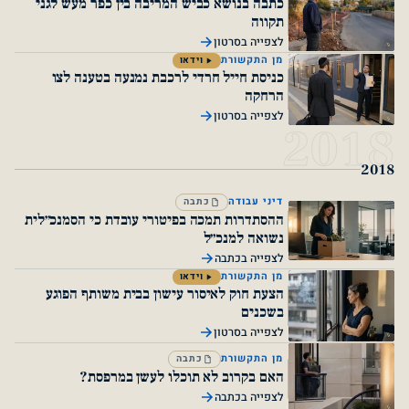
כתבה בנושא כביש המריבה בין כפר מעש לגני
תקווה
לצפייה בסרטון
מן התקשורת
וידאו
כניסת חייל חרדי לרכבת נמנעה בטענה לצו
הרחקה
לצפייה בסרטון
2
דיני עבודה
כתבה
ההסתדרות תמכה בפיטורי עובדת כי הסמנכ״לית
נשואה למנכ״ל
לצפייה בכתבה
מן התקשורת
וידאו
הצעת חוק לאיסור עישון בבית משותף הפוגע
בשכנים
לצפייה בסרטון
מן התקשורת
כתבה
האם בקרוב לא תוכלו לעשן במרפסת?
לצפייה בכתבה