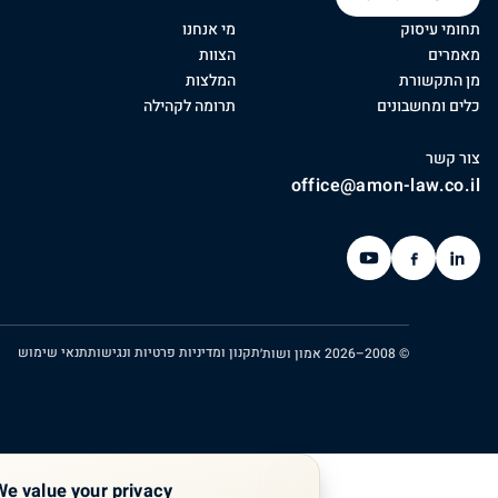
ק
מי אנחנו
ניוזלטר
הצוות
ת
המלצות
ונים
תרומה לקהילה
office@amon-l
תקנון ומדיניות פרטיות ונגישות
תנאי שימוש
© 2008–2026 אמון ושות׳
We value your privacy