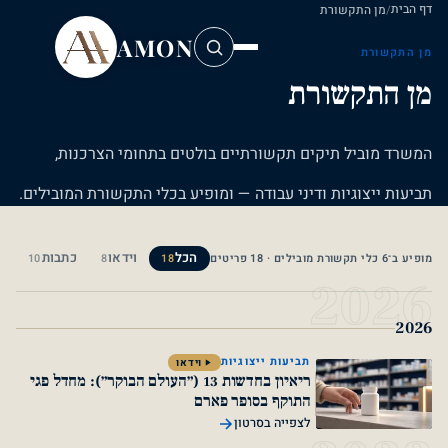
התקשורת
AMON
ת
קשורת
ביל
תיקים
תקשורתיים
בולטים
בתחומי
הצרכנות,
וגיות
ודיני
עבודה
—
ומופיע
בכלי
התקשורת
המובילים.
הכל
וידאו
כתבות
10
8
18
2
תביעות ייצוגיות
וידאו
ריאיון בחדשות 13 (״העולם הבוקר״): מחדל פגי
התוקף בסופר פארם
לצפייה בסרטון