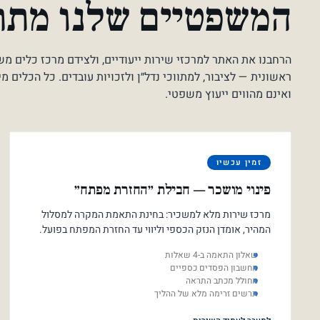
המשפטיים שלנו מת
הרחבנו את האתר למרכזי שירות ייעודיים, ולצידם מרכז כלים מ
ראשונית — לציבור, למתווכי נדל״ן ולזכויות עובדים. כל הכלים מ
ואינם מהווים ייעוץ משפטי.
זמין עכשיו
פינוי מושכר — חבילת ״החזרת מפתח״
מרכז שירות מלא למשכיר: בחינת התאמת המקרה למסלול
המהיר, אומדן הנזק הכספי וליווי עד החזרת המפתח בפועל.
שאלון התאמה ב-4 שאלות
מחשבון הפסדים כספיים
מחולל מכתב התראה
תרשים זרימה מלא של ההליך