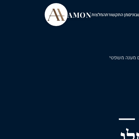
AMON
בונים
מן התקשורת
המלצות
מענה
משפטי
 —
לו