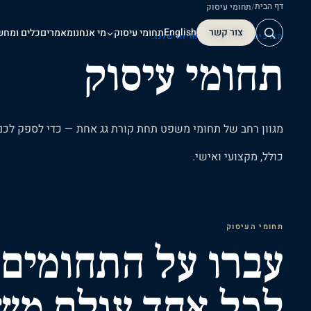
דף הבית
/
תחומי עיסוק
צור קשר
English
תחומי עיסוק
מי אנחנו
מאמרים
כלים ומחש
הצרכים שלכם. ההתמחויות שלנו.
תחומי עיסוק
צור קשר
מגוון
רחב
של
תחומי
משפט
תחת
קורת
גג
אחת
—
כדי
לספק
לכם
כולל,
מקצועי
ואישי.
תחומי העיסוק
עברו על התחומים
לכל אחד עולם מש