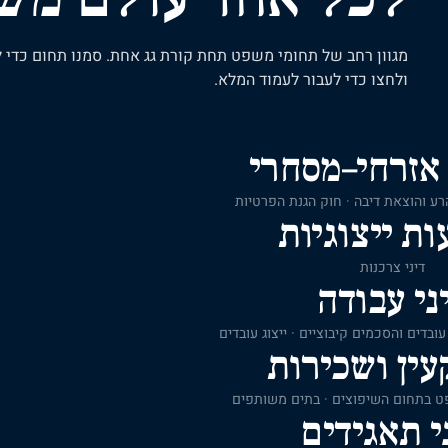
מגוון רחב של תחומי משפט תחת קורת גג אחת. סמנו תחום כדי ל
ולחצו כדי לעבור לעמוד המלא.
אזרחי–מסחרי
 הרע והוצאת דיבה · חוק הגנת הפרטיות
ות ייצוגיות
דיני צרכנות
ני עבודה
עובדים והסכמים קיבוציים · ייצוג עובדים
ין ושכירות
פט בתחום השיפוצים · בתים משותפים
י תאגידים