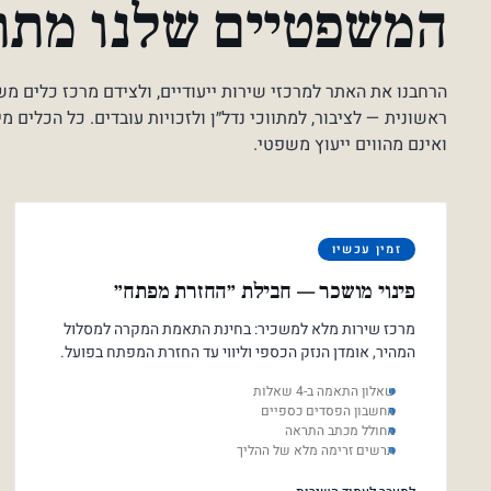
המשפטיים שלנו מת
הרחבנו את האתר למרכזי שירות ייעודיים, ולצידם מרכז כלים מ
ראשונית — לציבור, למתווכי נדל״ן ולזכויות עובדים. כל הכלים מ
ואינם מהווים ייעוץ משפטי.
זמין עכשיו
פינוי מושכר — חבילת ״החזרת מפתח״
מרכז שירות מלא למשכיר: בחינת התאמת המקרה למסלול
המהיר, אומדן הנזק הכספי וליווי עד החזרת המפתח בפועל.
שאלון התאמה ב-4 שאלות
מחשבון הפסדים כספיים
מחולל מכתב התראה
תרשים זרימה מלא של ההליך