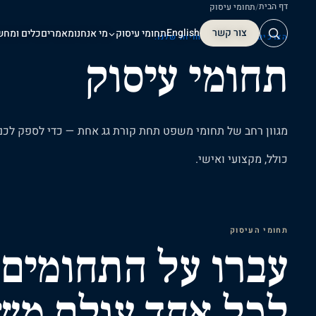
דף הבית
/
תחומי עיסוק
צור קשר
English
תחומי עיסוק
מי אנחנו
מאמרים
כלים ומחש
הצרכים שלכם. ההתמחויות שלנו.
תחומי עיסוק
צור קשר
מגוון
רחב
של
תחומי
משפט
תחת
קורת
גג
אחת
—
כדי
לספק
לכם
כולל,
מקצועי
ואישי.
תחומי העיסוק
עברו על התחומים
לכל אחד עולם מש