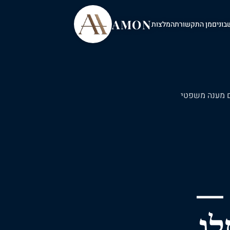
AMON
בונים
מן התקשורת
המלצות
מענה
משפטי
 —
לו