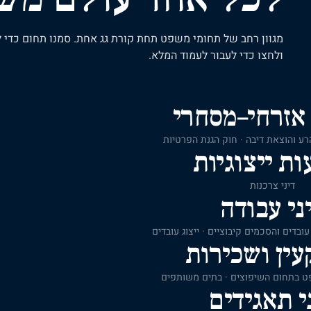
מגוון רחב של תחומי משפט תחת קורת גג אחת. סמנו תחום כדי ל
ולחצו כדי לעבור לעמוד המלא.
אזרחי–מסחרי
 הרע והוצאת דיבה · חוק הגנת הפרטיות
ות ייצוגיות
דיני צרכנות
ני עבודה
עובדים והסכמים קיבוציים · ייצוג עובדים
ין ושכירות
פט בתחום השיפוצים · בתים משותפים
י תאגידים